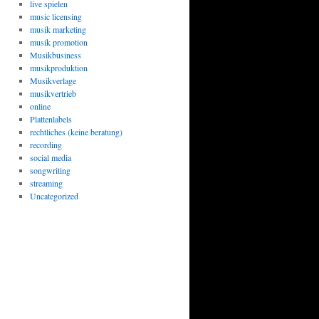
live spielen
music licensing
musik marketing
musik promotion
Musikbusiness
musikproduktion
Musikverlage
musikvertrieb
online
Plattenlabels
rechtliches (keine beratung)
recording
social media
songwriting
streaming
Uncategorized