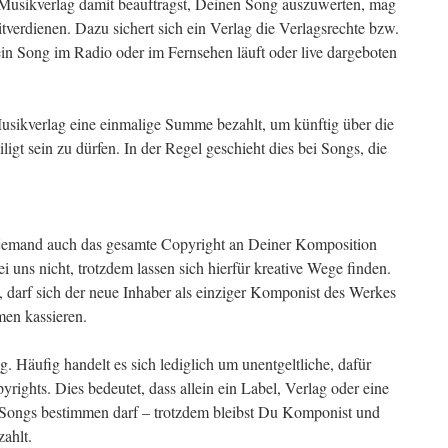
Musikverlag damit beauftragst, Deinen Song auszuwerten, mag
itverdienen. Dazu sichert sich ein Verlag die Verlagsrechte bzw.
n Song im Radio oder im Fernsehen läuft oder live dargeboten
Musikverlag eine einmalige Summe bezahlt, um künftig über die
igt sein zu dürfen. In der Regel geschieht dies bei Songs, die
r jemand auch das gesamte Copyright an Deiner Komposition
ei uns nicht, trotzdem lassen sich hierfür kreative Wege finden.
darf sich der neue Inhaber als einziger Komponist des Werkes
men kassieren.
. Häufig handelt es sich lediglich um unentgeltliche, dafür
ights. Dies bedeutet, dass allein ein Label, Verlag oder eine
 Songs bestimmen darf – trotzdem bleibst Du Komponist und
ahlt.