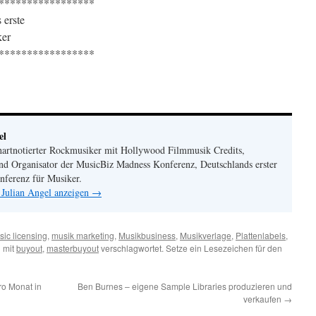
*****************
 erste
ker
*****************
el
chartnotierter Rockmusiker mit Hollywood Filmmusik Credits,
nd Organisator der MusicBiz Madness Konferenz, Deutschlands erster
nferenz für Musiker.
 Julian Angel anzeigen
→
ic licensing
,
musik marketing
,
Musikbusiness
,
Musikverlage
,
Plattenlabels
,
 mit
buyout
,
masterbuyout
verschlagwortet. Setze ein Lesezeichen für den
ro Monat in
Ben Burnes – eigene Sample Libraries produzieren und
verkaufen
→