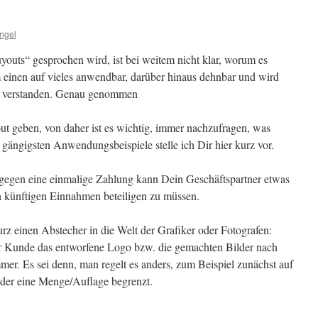
Angel
uts“ gesprochen wird, ist bei weitem nicht klar, worum es
um einen auf vieles anwendbar, darüber hinaus dehnbar und wird
sch verstanden. Genau genommen
out geben, von daher ist es wichtig, immer nachzufragen, was
e gängigsten Anwendungsbeispiele stelle ich Dir hier kurz vor.
t: gegen eine einmalige Zahlung kann Dein Geschäftspartner etwas
n künftigen Einnahmen beteiligen zu müssen.
z einen Abstecher in die Welt der Grafiker oder Fotografen:
r Kunde das entworfene Logo bzw. die gemachten Bilder nach
mer. Es sei denn, man regelt es anders, zum Beispiel zunächst auf
der eine Menge/Auflage begrenzt.