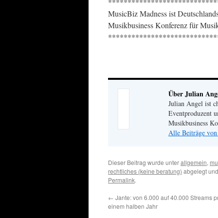
****************************
MusicBiz Madness ist Deutschlands
Musikbusiness Konferenz für Musi
****************************
Über Julian Ang
Julian Angel ist 
Eventproduzent u
Musikbusiness Ko
Alle Beiträge von
Dieser Beitrag wurde unter
allgemein
,
mus
rechtliches (keine beratung)
abgelegt und
Permalink
.
←
Jante: von 6.000 auf 40.000 Streams p
einem halben Jahr