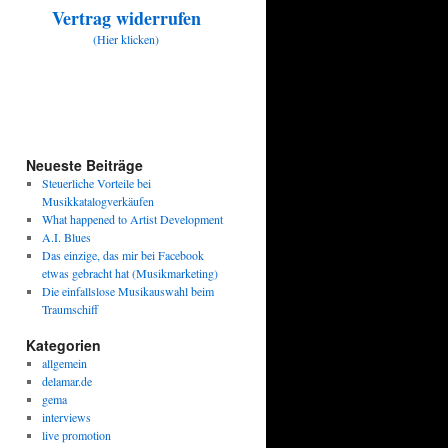
Vertrag widerrufen
(Hier klicken)
Neueste Beiträge
Steuerliche Vorteile bei
Musikkatalogverkäufen
What happened to Artist Development
A.I. Blues
Das einzige, das mir bei Facebook
etwas gebracht hat (Musikmarketing)
Die einfallslose Musikauswahl beim
Traumschiff
Kategorien
allgemein
delamar.de
gema
interviews
live promotion