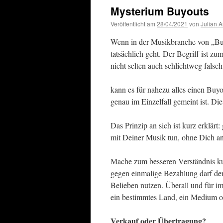
Mysterium Buyouts
Veröffentlicht am
28/04/2021
von
Julian 
Wenn in der Musikbranche von „Buyo
tatsächlich geht. Der Begriff ist z
nicht selten auch schlichtweg fal
kann es für nahezu alles einen Buy
genau im Einzelfall gemeint ist. Di
Das Prinzip an sich ist kurz erklär
mit Deiner Musik tun, ohne Dich a
Mache zum besseren Verständnis kur
gegen einmalige Bezahlung darf de
Belieben nutzen. Überall und für im
ein bestimmtes Land, ein Medium o
Verkauf oder Übertragung?