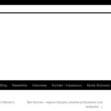
Shop
Newsletter
Interviews
Kontakt / Impressum
Musik Business 
ro Monat in
Ben Burnes – eigene Sample Libraries produzieren und
verkaufen
→