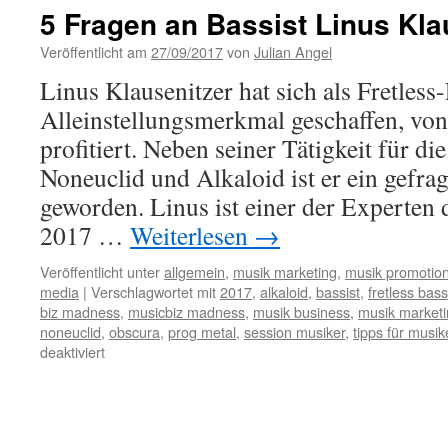
Madness
5 Fragen an Bassist Linus Kla
Konferenz
2017
Veröffentlicht am
27/09/2017
von
Julian Angel
Linus Klausenitzer hat sich als Fretless
Alleinstellungsmerkmal geschaffen, von
profitiert. Neben seiner Tätigkeit für d
Noneuclid und Alkaloid ist er ein gefra
geworden. Linus ist einer der Experte
2017 …
Weiterlesen
→
Veröffentlicht unter
allgemein
,
musik marketing
,
musik promotio
media
|
Verschlagwortet mit
2017
,
alkaloid
,
bassist
,
fretless bass
biz madness
,
musicbiz madness
,
musik business
,
musik market
noneuclid
,
obscura
,
prog metal
,
session musiker
,
tipps für musik
deaktiviert
für
5
Fragen
an
Bassist