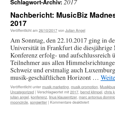
2017
Schlagwort-Archiv:
Nachbericht: MusicBiz Madne
2017
Veröffentlicht am
26/10/2017
von
Julian Angel
Am Sonntag, den 22.10.2017 ging in d
Universität in Frankfurt die diesjähri
Konferenz erfolg- und aufschlussreich 
Teilnehmer aus allen Himmelsrichtungen
Schweiz und erstmalig auch Luxemburg 
musik-geschäftlichen Horizont …
Weit
Veröffentlicht unter
musik marketing
,
musik promotion
,
Musikbus
Uncategorized
|
Verschlagwortet mit
2017
,
bernd klimpel
,
chris 
julian angel
,
konferenz
,
linus klausenitzer
,
marc antonius domini
mooncircle
,
songwriter
|
Kommentare deaktiviert
für
Nachbericht:
MusicBiz