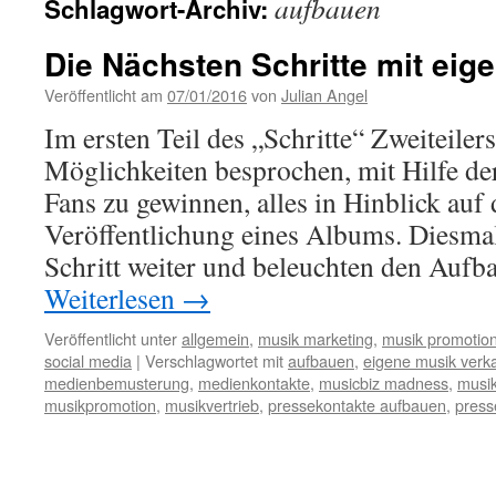
aufbauen
Schlagwort-Archiv:
Die Nächsten Schritte mit eig
Veröffentlicht am
07/01/2016
von
Julian Angel
Im ersten Teil des „Schritte“ Zweiteiler
Möglichkeiten besprochen, mit Hilfe der
Fans zu gewinnen, alles in Hinblick auf 
Veröffentlichung eines Albums. Diesma
Schritt weiter und beleuchten den Auf
Weiterlesen
→
Veröffentlicht unter
allgemein
,
musik marketing
,
musik promotio
social media
|
Verschlagwortet mit
aufbauen
,
eigene musik verk
medienbemusterung
,
medienkontakte
,
musicbiz madness
,
musi
musikpromotion
,
musikvertrieb
,
pressekontakte aufbauen
,
press