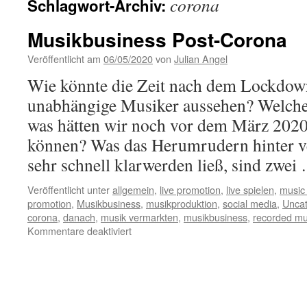
corona
Schlagwort-Archiv:
Musikbusiness Post-Corona
Veröffentlicht am
06/05/2020
von
Julian Angel
Wie könnte die Zeit nach dem Lockdow
unabhängige Musiker aussehen? Welche
was hätten wir noch vor dem März 202
können? Was das Herumrudern hinter v
sehr schnell klarwerden ließ, sind zwe
Veröffentlicht unter
allgemein
,
live promotion
,
live spielen
,
music 
promotion
,
Musikbusiness
,
musikproduktion
,
social media
,
Uncat
corona
,
danach
,
musik vermarkten
,
musikbusiness
,
recorded mu
für
Kommentare deaktiviert
Musikbusiness
Post-
Corona