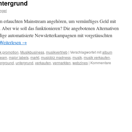
ntergrund
Angel
m erlauchten Mainstream angehören, um vernünftiges Geld mit
 Aber wie soll das funktionieren? Die angebotenen Alternativen
rdige automatisierte Newsletterkampagnen mit vorgetäuschten
Weiterlesen
→
k promotion
,
Musikbusiness
,
musikvertrieb
|
Verschlagwortet mit
album
ream
,
major labels
,
markt
,
musicbiz madness
,
musik
,
musik verkaufen
,
erground
,
untergrund
,
verkaufen
,
vermarkten
,
webzines
|
Kommentare