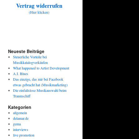
Vertrag widerrufen
(Hier klicken)
Neueste Beiträge
Steuerliche Vorteile bei
Musikkatalogverkäufen
What happened to Artist Development
A.I. Blues
Das einzige, das mir bei Facebook
etwas gebracht hat (Musikmarketing)
Die einfallslose Musikauswahl beim
Traumschiff
Kategorien
allgemein
delamar.de
gema
interviews
live promotion