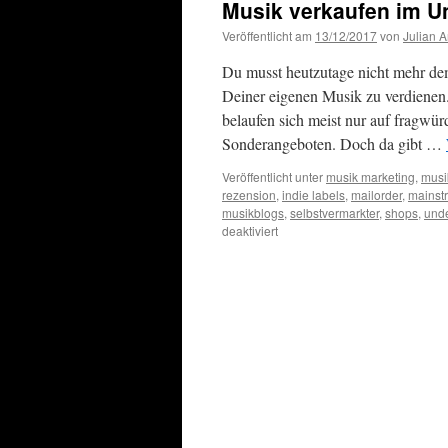
Musik verkaufen im U
Veröffentlicht am
13/12/2017
von
Julian 
Du musst heutzutage nicht mehr de
Deiner eigenen Musik zu verdienen.
belaufen sich meist nur auf fragwü
Sonderangeboten. Doch da gibt …
Veröffentlicht unter
musik marketing
,
musi
rezension
,
indie labels
,
mailorder
,
mainst
musikblogs
,
selbstvermarkter
,
shops
,
und
für
deaktiviert
Musik
verkaufen
im
Untergrund