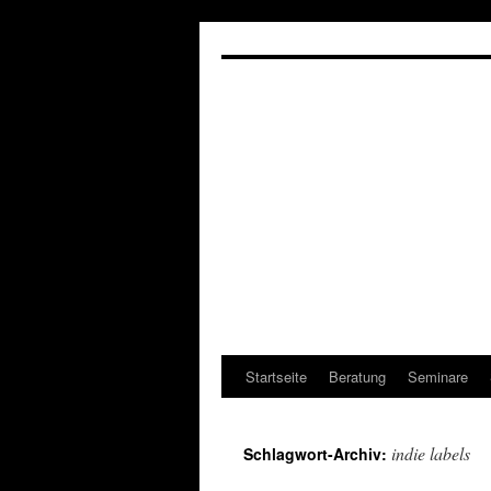
Zum
Inhalt
springen
Startseite
Beratung
Seminare
indie labels
Schlagwort-Archiv: