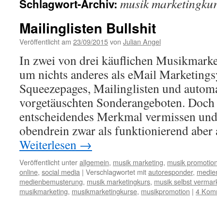
musik marketingku
Schlagwort-Archiv:
Mailinglisten Bullshit
Veröffentlicht am
23/09/2015
von
Julian Angel
In zwei von drei käuflichen Musikmarke
um nichts anderes als eMail Marketing
Squeezepages, Mailinglisten und automa
vorgetäuschten Sonderangeboten. Doch d
entscheidendes Merkmal vermissen und
obendrein zwar als funktionierend aber
Weiterlesen
→
Veröffentlicht unter
allgemein
,
musik marketing
,
musik promotio
online
,
social media
|
Verschlagwortet mit
autoresponder
,
medie
medienbemusterung
,
musik marketingkurs
,
musik selbst vermar
musikmarketing
,
musikmarketingkurse
,
musikpromotion
|
4 Kom