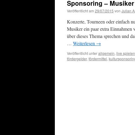
Sponsoring – Musike
Veröffentlicht am
29/07/2015
von
Julian 
Konzerte, Tourneen oder einfach n
Musiker ein paar extra Einnahmen 
über dieses Thema sprechen und d
…
Weiterlesen
→
Veröffentlicht unter
allgemein
,
live spielen
fördergelder
,
fördermittel
,
kultursponsorin