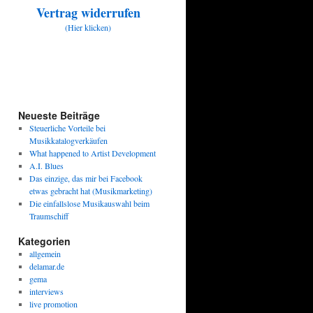
Vertrag widerrufen
(Hier klicken)
Neueste Beiträge
Steuerliche Vorteile bei
Musikkatalogverkäufen
What happened to Artist Development
A.I. Blues
Das einzige, das mir bei Facebook
etwas gebracht hat (Musikmarketing)
Die einfallslose Musikauswahl beim
Traumschiff
Kategorien
allgemein
delamar.de
gema
interviews
live promotion