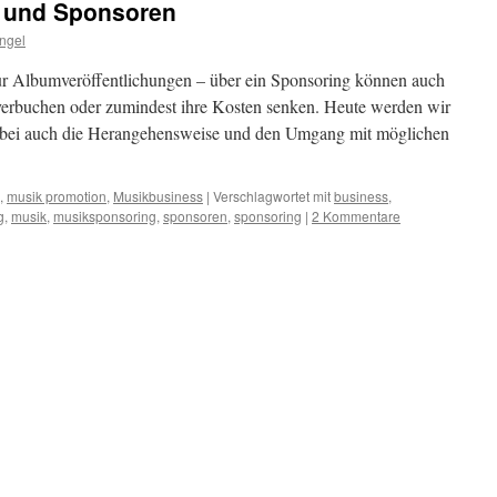
r und Sponsoren
Angel
ur Albumveröffentlichungen – über ein Sponsoring können auch
verbuchen oder zumindest ihre Kosten senken. Heute werden wir
abei auch die Herangehensweise und den Umgang mit möglichen
,
musik promotion
,
Musikbusiness
|
Verschlagwortet mit
business
,
g
,
musik
,
musiksponsoring
,
sponsoren
,
sponsoring
|
2 Kommentare