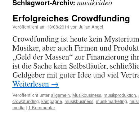
musikvideo
Schlagwort-Archiv:
Erfolgreiches Crowdfunding
Veröffentlicht am
13/08/2014
von
Julian Angel
Crowdfunding ist heute kein Mysteriu
Musiker, aber auch Firmen und Produkt
„Geld der Massen“ zur Finanzierung ih
ist die Sache kein Selbstläufer, schließl
Geldgeber mit guter Idee und viel Vert
Weiterlesen
→
Veröffentlicht unter
allgemein
,
Musikbusiness
,
musikproduktion
,
crowdfunding
,
kampagne
,
musikbusiness
,
musikmarketing
,
musi
media
|
1 Kommentar