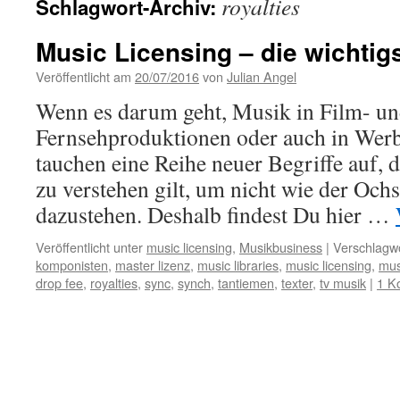
royalties
Schlagwort-Archiv:
Music Licensing – die wichtigs
Veröffentlicht am
20/07/2016
von
Julian Angel
Wenn es darum geht, Musik in Film- u
Fernsehproduktionen oder auch in Werbe
tauchen eine Reihe neuer Begriffe auf, 
zu verstehen gilt, um nicht wie der Oc
dazustehen. Deshalb findest Du hier …
Veröffentlicht unter
music licensing
,
Musikbusiness
|
Verschlagwo
komponisten
,
master lizenz
,
music libraries
,
music licensing
,
mus
drop fee
,
royalties
,
sync
,
synch
,
tantiemen
,
texter
,
tv musik
|
1 K