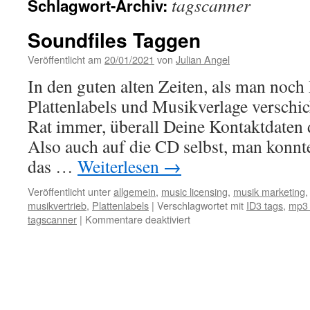
tagscanner
Schlagwort-Archiv:
Soundfiles Taggen
Veröffentlicht am
20/01/2021
von
Julian Angel
In den guten alten Zeiten, als man no
Plattenlabels und Musikverlage verschick
Rat immer, überall Deine Kontaktdaten 
Also auch auf die CD selbst, man konnte
das …
Weiterlesen
→
Veröffentlicht unter
allgemein
,
music licensing
,
musik marketing
musikvertrieb
,
Plattenlabels
|
Verschlagwortet mit
ID3 tags
,
mp3 
für
tagscanner
|
Kommentare deaktiviert
Soundfiles
Taggen