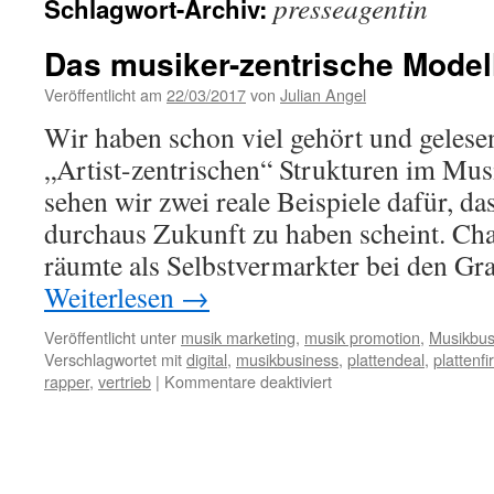
presseagentin
Schlagwort-Archiv:
Das musiker-zentrische Model
Veröffentlicht am
22/03/2017
von
Julian Angel
Wir haben schon viel gehört und gelese
„Artist-zentrischen“ Strukturen im Mus
sehen wir zwei reale Beispiele dafür, da
durchaus Zukunft zu haben scheint. Ch
räumte als Selbstvermarkter bei den G
Weiterlesen
→
Veröffentlicht unter
musik marketing
,
musik promotion
,
Musikbus
Verschlagwortet mit
digital
,
musikbusiness
,
plattendeal
,
plattenf
rapper
,
vertrieb
|
Kommentare deaktiviert
für
Das
musiker-
zentrische
Modell