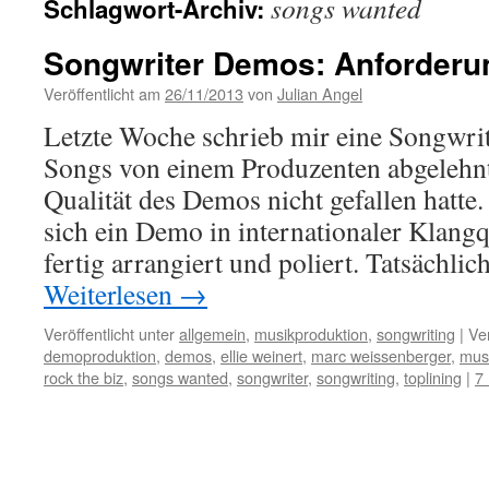
songs wanted
Schlagwort-Archiv:
Songwriter Demos: Anforder
Veröffentlicht am
26/11/2013
von
Julian Angel
Letzte Woche schrieb mir eine Songwrite
Songs von einem Produzenten abgelehnt
Qualität des Demos nicht gefallen hatte.
sich ein Demo in internationaler Klangq
fertig arrangiert und poliert. Tatsächli
Weiterlesen
→
Veröffentlicht unter
allgemein
,
musikproduktion
,
songwriting
|
Ve
demoproduktion
,
demos
,
ellie weinert
,
marc weissenberger
,
mus
rock the biz
,
songs wanted
,
songwriter
,
songwriting
,
toplining
|
7