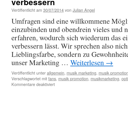
verbessern
i
d
Veröffentlicht am
30/07/2014
von
Julian Angel
R
Umfragen sind eine willkommene Mögli
einzubinden und obendrein vieles und 
erfahren, wodurch sich wiederum das 
verbessern lässt. Wir sprechen also nic
Lieblingsfarbe, sondern zu Gewohnheite
unser Marketing …
Weiterlesen
→
Veröffentlicht unter
allgemein
,
musik marketing
,
musik promotio
Verschlagwortet mit
fans
,
musik promotion
,
musikmarketing
,
opt
Kommentare deaktiviert
für
Von
den
Fans
lernen
–
und
Marketing