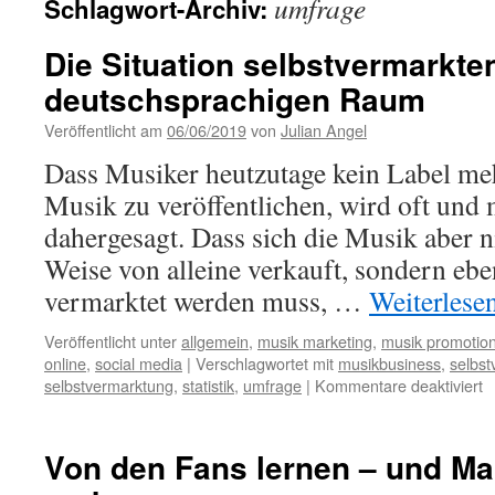
umfrage
Schlagwort-Archiv:
Die Situation selbstvermarkte
deutschsprachigen Raum
Veröffentlicht am
06/06/2019
von
Julian Angel
Dass Musiker heutzutage kein Label me
Musik zu veröffentlichen, wird oft und 
dahergesagt. Dass sich die Musik aber 
Weise von alleine verkauft, sondern eb
vermarktet werden muss, …
Weiterlese
Veröffentlicht unter
allgemein
,
musik marketing
,
musik promotio
online
,
social media
|
Verschlagwortet mit
musikbusiness
,
selbs
selbstvermarktung
,
statistik
,
umfrage
|
Kommentare deaktiviert
f
D
S
s
Von den Fans lernen – und Ma
M