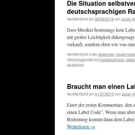
Die Situation selbstv
deutschsprachigen R
Veröffentlicht am
06/06/2019
von
Julian 
Dass Musiker heutzutage kein Label
mit großer Leichtigkeit dahergesagt
verkauft, sondern eben wie von ei
Veröffentlicht unter
allgemein
,
musik mark
Verschlagwortet mit
musikbusiness
,
selbs
für
deaktiviert
Die
Situation
selbstvermarktender
Braucht man einen La
Musiker
im
Veröffentlicht am
01/07/2015
von
Julian 
deutschsprachigen
Raum
Einer der ersten Kommentare, den 
einen Label Code”. Wenn man aber 
Bedeutung kommt dann dem Label C
Weiterlesen
→