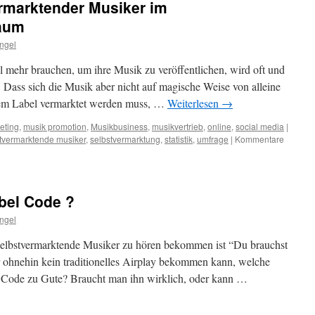
ermarktender Musiker im
aum
Angel
 mehr brauchen, um ihre Musik zu veröffentlichen, wird oft und
. Dass sich die Musik aber nicht auf magische Weise von alleine
nem Label vermarktet werden muss, …
Weiterlesen
→
eting
,
musik promotion
,
Musikbusiness
,
musikvertrieb
,
online
,
social media
|
tvermarktende musiker
,
selbstvermarktung
,
statistik
,
umfrage
|
Kommentare
bel Code ?
Angel
selbstvermarktende Musiker zu hören bekommen ist “Du brauchst
ohnehin kein traditionelles Airplay bekommen kann, welche
ode zu Gute? Braucht man ihn wirklich, oder kann …