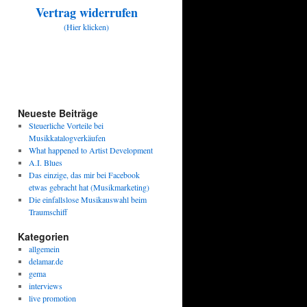
Vertrag widerrufen
(Hier klicken)
Neueste Beiträge
Steuerliche Vorteile bei
Musikkatalogverkäufen
What happened to Artist Development
A.I. Blues
Das einzige, das mir bei Facebook
etwas gebracht hat (Musikmarketing)
Die einfallslose Musikauswahl beim
Traumschiff
Kategorien
allgemein
delamar.de
gema
interviews
live promotion