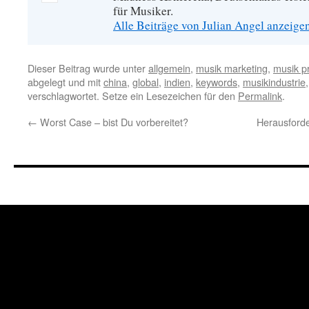
für Musiker.
Alle Beiträge von Julian Angel anzeige
Dieser Beitrag wurde unter
allgemein
,
musik marketing
,
musik p
abgelegt und mit
china
,
global
,
indien
,
keywords
,
musikindustrie
verschlagwortet. Setze ein Lesezeichen für den
Permalink
.
←
Worst Case – bist Du vorbereitet?
Herausforde