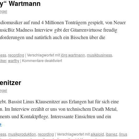
thy“ Wartmann
Angel
diomusiker auf rund 4 Millionen Tonträgern gespielt, von Neuer
usicBiz Madness Interview gibt der Gitarrenvirtuose freudig
nforderungen und natürlich auch ein Bisschen über die
ness
,
recording
|
Verschlagwortet mit
jörg wartmann
,
musikbusiness
,
für
iker
,
warthy
|
Kommentare deaktiviert
Interview:
Jörg
„Warthy“
enitzer
Wartmann
Angel
ebt. Bassist Linus Klausenitzer aus Erlangen hat für sich eine
n. Im Interview erzählt er uns von technischem Death Metal,
ments und Kontaktpflege. Interessante Einsichten und ein
→
ness
,
musikproduktion
,
recording
|
Verschlagwortet mit
alkaloid
,
ibanez
,
linus