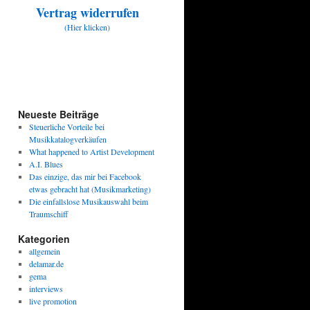
Vertrag widerrufen
(Hier klicken)
Neueste Beiträge
Steuerliche Vorteile bei
Musikkatalogverkäufen
What happened to Artist Development
A.I. Blues
Das einzige, das mir bei Facebook
etwas gebracht hat (Musikmarketing)
Die einfallslose Musikauswahl beim
Traumschiff
Kategorien
allgemein
delamar.de
gema
interviews
live promotion