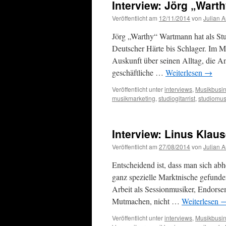
Interview: Jörg „War
Veröffentlicht am
12/11/2014
von
Julian 
Jörg „Warthy“ Wartmann hat als Stu
Deutscher Härte bis Schlager. Im M
Auskunft über seinen Alltag, die A
geschäftliche …
Weiterlesen
→
Veröffentlicht unter
interviews
,
Musikbusi
musikmarketing
,
studiogitarrist
,
studiomus
Interview: Linus Klaus
Veröffentlicht am
27/08/2014
von
Julian 
Entscheidend ist, dass man sich abh
ganz spezielle Marktnische gefunde
Arbeit als Sessionmusiker, Endorse
Mutmachen, nicht …
Weiterlesen
Veröffentlicht unter
interviews
,
Musikbusi